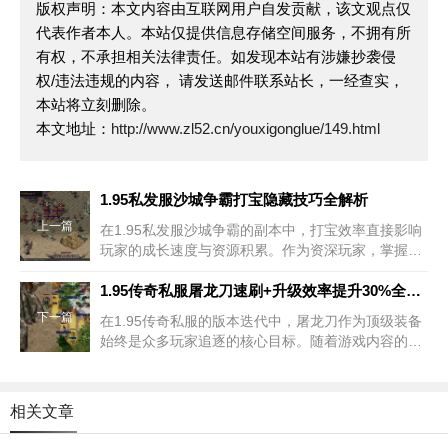
版权声明：本文内容由互联网用户自发贡献，该文观点仅
代表作者本人。本站仅提供信息存储空间服务，不拥有所
有权，不承担相关法律责任。如发现本站有涉嫌抄袭侵
权/违法违规的内容， 请发送邮件联系站长，一经查实，
本站将立刻删除。
本文地址：
http://www.zl52.cn/youxigonglue/149.html
1.95私发服沙城争霸打宝隐藏技巧全解析
上一篇
在1.95私发服沙城争霸的副本中，打宝效率直接影响
玩家的成长速度与资源积累。作为资深玩家，掌握隐
藏技巧能显著提升收益，尤其在高难度BOSS刷新周
期和掉落概率上，细微的操作差异往往带来截然不同
1.95传奇私服屠龙刀速刷+升级效率提升30%全攻略
的结果。1.95私发服沙城争霸打宝隐藏技巧全解析
下一篇
在1.95传奇私服的版本迭代中，屠龙刀作为顶级装备
始终是众多玩家追逐的核心目标。随着游戏内容的不
断丰富，如何在保证安全的前提下实现屠龙刀速刷并
提升升级效率，成为影响玩家成长速度的关键命题。
本文将从实际操作层面解析高效获取屠龙刀的完整路
相关文章
径，并