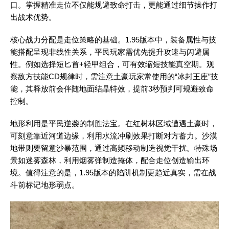
口。掌握精准走位不仅能规避致命打击，更能通过细节操作打
出战术优势。
核心战力分配是走位策略的基础。1.95版本中，装备属性与技
能搭配呈现非线性关系，平民玩家需优先提升攻速与闪避属
性。例如选择短匕首+轻甲组合，可有效缩短技能真空期。观
察敌方技能CD规律时，需注意土豪玩家常使用的“冰封王座”技
能，其释放前会伴随地面结晶特效，提前3秒预判可规避致命
控制。
地形利用是平民逆袭的制胜法宝。在红树林区域遭遇土豪时，
可刻意靠近河道边缘，利用水流冲刷效果打断对方蓄力。沙漠
地带则要留意沙暴范围，通过高频移动制造视觉干扰。特殊场
景如迷雾森林，利用烟雾弹制造掩体，配合走位创造输出环
境。值得注意的是，1.95版本的陷阱机制更趋近真实，需在战
斗前标记地形弱点。