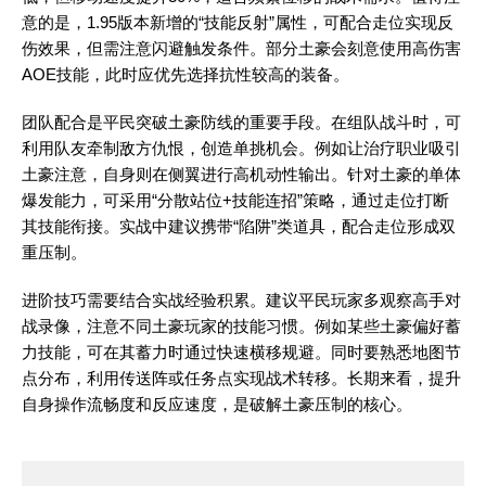
意的是，1.95版本新增的“技能反射”属性，可配合走位实现反
伤效果，但需注意闪避触发条件。部分土豪会刻意使用高伤害
AOE技能，此时应优先选择抗性较高的装备。
团队配合是平民突破土豪防线的重要手段。在组队战斗时，可
利用队友牵制敌方仇恨，创造单挑机会。例如让治疗职业吸引
土豪注意，自身则在侧翼进行高机动性输出。针对土豪的单体
爆发能力，可采用“分散站位+技能连招”策略，通过走位打断
其技能衔接。实战中建议携带“陷阱”类道具，配合走位形成双
重压制。
进阶技巧需要结合实战经验积累。建议平民玩家多观察高手对
战录像，注意不同土豪玩家的技能习惯。例如某些土豪偏好蓄
力技能，可在其蓄力时通过快速横移规避。同时要熟悉地图节
点分布，利用传送阵或任务点实现战术转移。长期来看，提升
自身操作流畅度和反应速度，是破解土豪压制的核心。