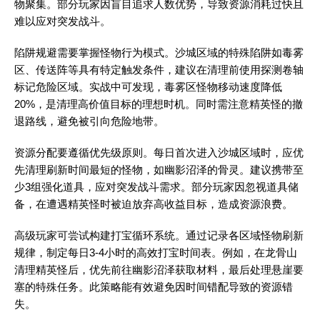
物聚集。部分玩家因盲目追求人数优势，导致资源消耗过快且
难以应对突发战斗。
陷阱规避需要掌握怪物行为模式。沙城区域的特殊陷阱如毒雾
区、传送阵等具有特定触发条件，建议在清理前使用探测卷轴
标记危险区域。实战中可发现，毒雾区怪物移动速度降低
20%，是清理高价值目标的理想时机。同时需注意精英怪的撤
退路线，避免被引向危险地带。
资源分配要遵循优先级原则。每日首次进入沙城区域时，应优
先清理刷新时间最短的怪物，如幽影沼泽的骨灵。建议携带至
少3组强化道具，应对突发战斗需求。部分玩家因忽视道具储
备，在遭遇精英怪时被迫放弃高收益目标，造成资源浪费。
高级玩家可尝试构建打宝循环系统。通过记录各区域怪物刷新
规律，制定每日3-4小时的高效打宝时间表。例如，在龙骨山
清理精英怪后，优先前往幽影沼泽获取材料，最后处理悬崖要
塞的特殊任务。此策略能有效避免因时间错配导致的资源错
失。