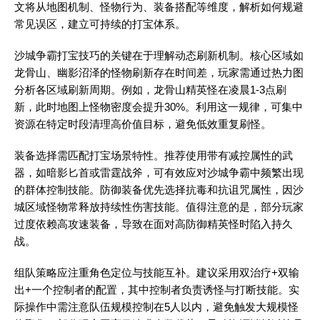
文将从地图机制、怪物行为、装备搭配等维度，解析如何规避
常见误区，建立可持续的打宝体系。
沙城争霸打宝技巧的关键在于理解动态刷新机制。核心区域如
龙骨山、幽影沼泽的怪物刷新存在时间差，玩家需通过热力图
分析各区域刷新周期。例如，龙骨山精英怪在凌晨1-3点刷
新，此时地图上怪物密度会提升30%。利用这一规律，可集中
资源在特定时段清理高价值目标，避免低效重复刷怪。
装备选择需匹配打宝场景特性。推荐使用带有减控属性的武
器，如暗影匕首或雷霆战斧，可有效应对沙城争霸中频繁出现
的群体控制技能。防御装备优先选择抗毒和抗诅咒属性，因沙
城区域怪物常释放持续性伤害技能。值得注意的是，部分玩家
过度依赖高攻速装备，导致在面对高防御精英怪时陷入持久
战。
组队策略应注重角色定位与技能互补。建议采用双治疗+双输
出+一个控制者的配置，其中控制者负责诱怪与打断技能。实
际操作中需注意队伍规模控制在5人以内，避免触发大规模怪