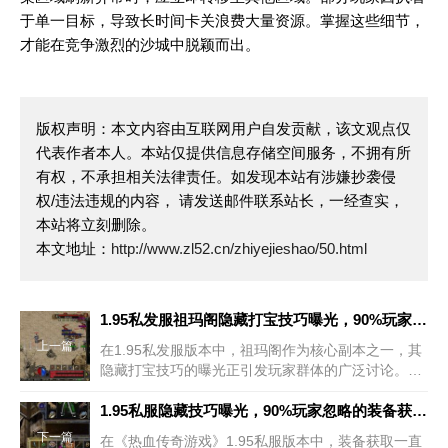
于单一目标，导致长时间卡关浪费大量资源。掌握这些细节，
才能在竞争激烈的沙城中脱颖而出。
版权声明：本文内容由互联网用户自发贡献，该文观点仅
代表作者本人。本站仅提供信息存储空间服务，不拥有所
有权，不承担相关法律责任。如发现本站有涉嫌抄袭侵
权/违法违规的内容， 请发送邮件联系站长，一经查实，
本站将立刻删除。
本文地址：
http://www.zl52.cn/zhiyejieshao/50.html
1.95私发服祖玛阁隐藏打宝技巧曝光，90%玩家还在盲目刷怪！
上一篇
在1.95私发服版本中，祖玛阁作为核心副本之一，其
隐藏打宝技巧的曝光正引发玩家群体的广泛讨论。许
多玩家仍停留在传统刷怪模式中，错失大量高价值资
源。本文将从实战角度拆解祖玛阁的深度玩法，帮助
1.95私服隐藏技巧曝光，90%玩家忽略的装备获取玄机
玩家突破效率
下一篇
在《热血传奇游戏》1.95私服版本中，装备获取一直