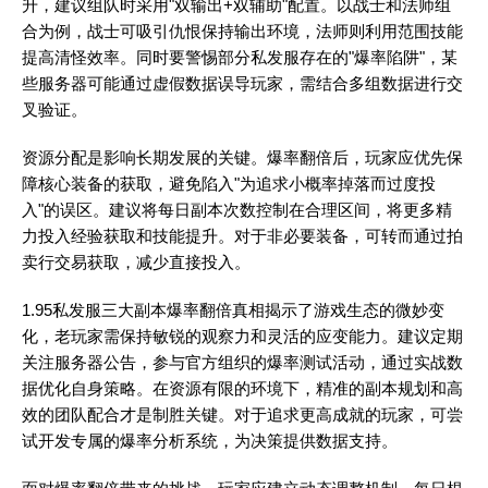
升，建议组队时采用"双输出+双辅助"配置。以战士和法师组
合为例，战士可吸引仇恨保持输出环境，法师则利用范围技能
提高清怪效率。同时要警惕部分私发服存在的"爆率陷阱"，某
些服务器可能通过虚假数据误导玩家，需结合多组数据进行交
叉验证。
资源分配是影响长期发展的关键。爆率翻倍后，玩家应优先保
障核心装备的获取，避免陷入"为追求小概率掉落而过度投
入"的误区。建议将每日副本次数控制在合理区间，将更多精
力投入经验获取和技能提升。对于非必要装备，可转而通过拍
卖行交易获取，减少直接投入。
1.95私发服三大副本爆率翻倍真相揭示了游戏生态的微妙变
化，老玩家需保持敏锐的观察力和灵活的应变能力。建议定期
关注服务器公告，参与官方组织的爆率测试活动，通过实战数
据优化自身策略。在资源有限的环境下，精准的副本规划和高
效的团队配合才是制胜关键。对于追求更高成就的玩家，可尝
试开发专属的爆率分析系统，为决策提供数据支持。