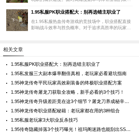
挑战，如何通过职业搭配实现资源最大化利用成为关
键课题。本文将结合游戏机制与实战经验，剖析平民
1.95私服PK职业搭配大：别再选错主职业了
玩家提升装备产出的核心策略。1.95神龙传
下一篇
在1.95私服热血传奇游戏的竞技场中，职业搭配直接
影响战斗效率与胜负概率。对于追求高胜率的玩家而
言，掌握主职业与副职业的协同机制是突破瓶颈的关
键。本文将结合版本特性与实战案例，解析如何通过
科学组合实现战术优势。1.95私
相关文章
1.95私服PK职业搭配大：别再选错主职业了
1.95私发服三大副本爆率翻倍真相，老玩家必看避坑指南
1.95神龙传奇平民玩家高效刷装备的终极职业搭配方案
1.95神龙传奇屠龙刀获取全攻略，新手必看的3个技巧！
1.95神龙传奇升级差距竟在这3个细节？屠龙刀养成秘辛曝光
1.95神龙传奇职业搭配秘籍：老玩家都在用的3种组合
1.95私服老玩家3大职业反杀技巧
1.95传奇隐藏掉落3个技巧曝光！祖玛阁迷路也能刮出SSS装备