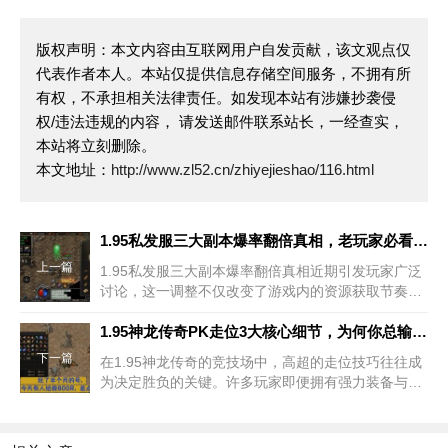
版权声明：本文内容由互联网用户自发贡献，该文观点仅
代表作者本人。本站仅提供信息存储空间服务，不拥有所
有权，不承担相关法律责任。如发现本站有涉嫌抄袭侵
权/违法违规的内容， 请发送邮件联系站长，一经查实，
本站将立刻删除。
本文地址：
http://www.zl52.cn/zhiyejieshao/116.html
1.95私发服三大副本爆率翻倍真相，老玩家必看避坑指南
上一篇
1.95私发服三大副本爆率翻倍真相近期引发玩家广泛
讨论，这一调整不仅改变了游戏内的资源获取节奏，
也对老玩家的升级策略和装备规划形成直接冲击。作
为深耕热血传奇游戏多年的资深玩家，有必要深入剖
1.95神龙传奇PK走位3大核心细节，为何你总输在细节上？
析这一机制变化背后的逻辑，并提供针对性的避坑指
下一篇
在1.95神龙传奇的竞技场中，高超的走位技巧往往成
南
为决定胜负的关键。许多玩家即便拥有强力装备与技
能，却仍因走位失误导致团灭，这背后隐藏着三大易
被忽视的核心细节。掌握这些细节不仅能提升个人操
作水平，更能深刻理解为何多数玩家在对战中频频失