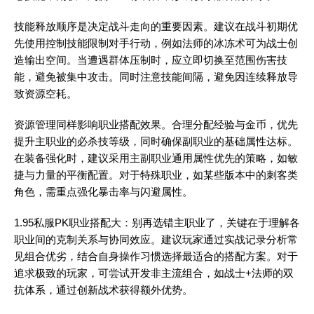
技能释放顺序是决定战斗走向的重要因素。建议在战斗初期优
先使用控制技能限制对手行动，例如法师的冰冻术可为战士创
造输出空间。当遭遇群体压制时，应立即切换至范围伤害技
能，避免被集中攻击。同时注意技能间隔，避免因连续释放导
致资源空耗。
资源管理同样影响职业搭配效果。合理分配经验与金币，优先
提升主职业的必杀技等级，同时确保副职业的基础属性达标。
在装备强化时，建议采用主副职业通用属性优先的策略，如敏
捷与力量的平衡配置。对于特殊职业，如某些版本中的刺客类
角色，需重点强化暴击率与闪避属性。
1.95私服PK职业搭配大：别再选错主职业了，关键在于理解各
职业间的克制关系与协同效应。建议玩家通过实战记录分析常
见组合优劣，结合自身操作习惯选择最适合的搭配方案。对于
追求极致的玩家，可尝试开发非主流组合，如战士+法师的双
抗体系，通过创新战术获得额外优势。