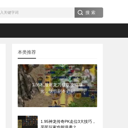
本类推荐
1.95私服屠龙刀获取攻略曝
光，这些副本必刷
1.95神龙传奇PK走位3大技巧，
平民玩家也能逆袭？