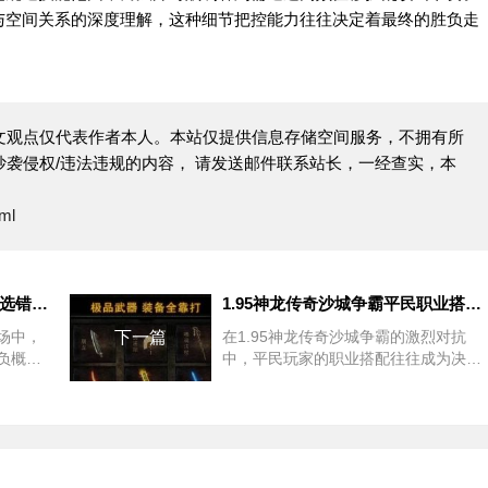
与空间关系的深度理解，这种细节把控能力往往决定着最终的胜负走
文观点仅代表作者本人。本站仅提供信息存储空间服务，不拥有所
袭侵权/违法违规的内容， 请发送邮件联系站长，一经查实，本
tml
1.95私服PK职业搭配大：别再选错主职业了
1.95神龙传奇沙城争霸平民职业搭配的终极奥义
技场中，
下一篇
在1.95神龙传奇沙城争霸的激烈对抗
负概
中，平民玩家的职业搭配往往成为决定
，掌握
胜负的关键因素。面对高难度副本与大
破瓶颈
规模战场，如何通过职业组合实现攻防
实战案
平衡与资源高效利用，是每位玩家必须
战术优
深入思考的课题。所谓1.95神龙传奇沙
城争霸平民