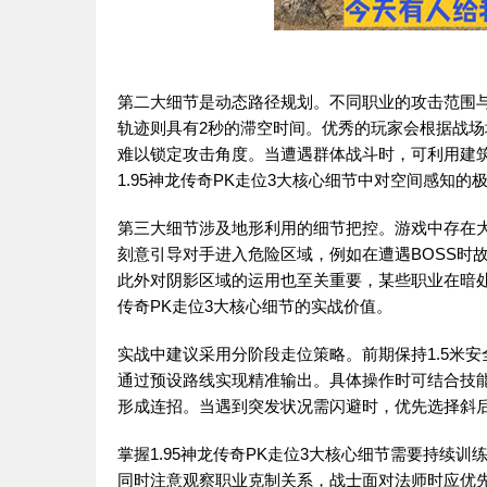
第二大细节是动态路径规划。不同职业的攻击范围
轨迹则具有2秒的滞空时间。优秀的玩家会根据战
难以锁定攻击角度。当遭遇群体战斗时，可利用建筑
1.95神龙传奇PK走位3大核心细节中对空间感知的
第三大细节涉及地形利用的细节把控。游戏中存在
刻意引导对手进入危险区域，例如在遭遇BOSS时
此外对阴影区域的运用也至关重要，某些职业在暗处的
传奇PK走位3大核心细节的实战价值。
实战中建议采用分阶段走位策略。前期保持1.5米
通过预设路线实现精准输出。具体操作时可结合技
形成连招。当遇到突发状况需闪避时，优先选择斜后
掌握1.95神龙传奇PK走位3大核心细节需要持续
同时注意观察职业克制关系，战士面对法师时应优