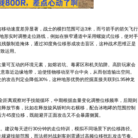
与移动速度差异显著，战士的横扫范围可达3米，而弓箭手的箭矢飞行
场地形实时调整走位路线，例如在狭窄通道中采用螺旋式位移，使对手
残骸制造掩体，通过30度角位移形成攻击盲区，这种战术思维正是
极致运用。
大量可互动的环境元素，如熔岩坑、毒雾区和机关陷阱。高阶玩家会
故意靠近边缘地带，迫使怪物移动至平台中央，从而创造输出空间。
攻击判定会降低30%，这种地形优势的挖掘直接关联到1.95神龙
安全距离观察对手技能循环，中期根据血量变化调整位移频率，后期则
能释放节奏，比如在释放旋风斩时向右横移，配合冰咆哮的范围控制
方45度位移，既能避开正面攻击又不会暴露侧翼。
训练。建议每天进行30分钟的走位特训，模拟不同场景下的位移路径。
先规避技能范围，而法师对战刺客则需通过高频位移扰乱攻击节奏。